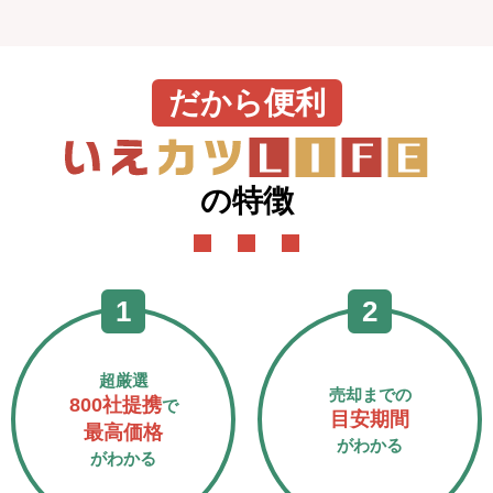
だから便利
の特徴
超厳選
売却までの
800社提携
で
目安期間
最高価格
がわかる
がわかる