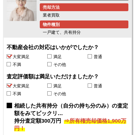
売却方法
業者買取
物件種別
一戸建て、共有持分
不動産会社の対応はいかがでしたか？
大変満足
満足
普通
不満
その他
査定評価額は満足いただけましたか？
大変満足
満足
普通
不満
その他
相続した共有持分（自分の持ち分のみ）の査定
額をみてビックリ…
持分査定額300万円
所有権売却価格1,900万
円！